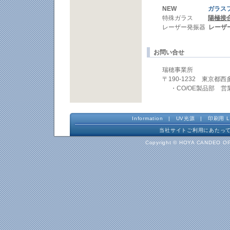
NEW
ガラス
特殊ガラス
陽極接
レーザー発振器
レーザ
お問い合せ
瑞穂事業所
〒190-1232 東京都西
・CO/OE製品部 営
Information
|
UV光源
|
印刷用 L
当社サイトご利用にあたっ
Copyright © HOYA CANDEO OP