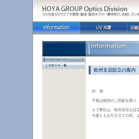
欧州支店設立の案内
拝 啓
平素は格別のご高配を賜り
さて弊社は、欧州支店を設
今後ともお引き立ての程、