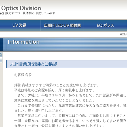
HOM
九州営業所閉鎖のご挨拶
お客様 各位
拝啓 貴社ますますご清栄のこととお慶び申し上げます。
平素は格別のご高配を賜り、厚く御礼申し上げます。
さて、弊社は、平成２１年３月一杯をもちまして、九州営業所を閉鎖し
業所に業務を統合させていただくこととなりました。
これまで長期間にわたり、九州営業所運営に多大なるご協力を賜り、誠
ました。厚く御礼申し上げます。
営業所閉鎖に伴いまして、皆様方にはご心配、ご面倒をお掛けすること
一同、皆様方のご厚情にお応え出来るよう、いっそう努力してまいる所存
今後とも一層のご愛顧を賜りますようお願い申し上げます。