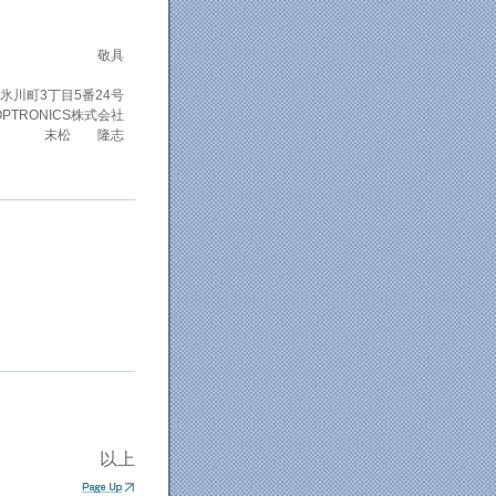
敬具
氷川町3丁目5番24号
 OPTRONICS株式会社
社長 末松 隆志
以上