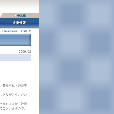
E
>
Information お知らせ
2009. 02
、弊社本社・戸田事
にありがとうござい
と存じますが、社員
でございますので、