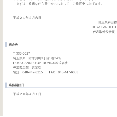
まずは、略儀ながら書中をもちまして、ご挨拶申し上げます。
平成２１年２月吉日
埼玉県戸田市
HOYA CANDEO
代表取締役
統合先
〒335-0027
埼玉県戸田市氷川町3丁目5番24号
HOYA CANDEO OPTRONICS株式会社
光源製品部 営業課
電話 048-447-8215 FAX 048-447-6053
業務開始日
平成２０年４月１日