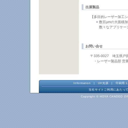
出展製品
【多目的レーザー加工シ
■
数百μmの大面積
数々なアプリケー
お問い合せ
〒335-0027 埼玉県戸
・レーザー製品部 営
Information
|
UV光源
|
印刷用 L
当社サイトご利用にあたっ
Copyright © HOYA CANDEO OP