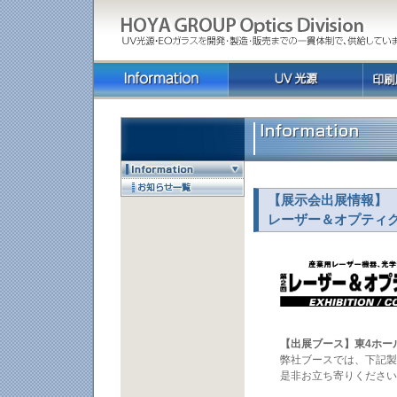
【展示会出展情報
レーザー＆オプティク
【出展ブース】東4ホール
弊社ブースでは、下記製
是非お立ち寄りください